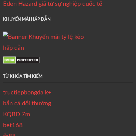
Eden Hazard giã từ sự nghiệp quốc tế
KHUYẾN MÃI HẤP DẪN
TỪ KHÓA TÌM KIẾM
tructiepbongda k+
bắn cá đổi thưởng
KQBD 7m
bet168