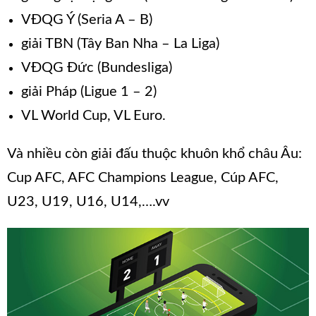
VĐQG Ý (Seria A – B)
giải TBN (Tây Ban Nha – La Liga)
VĐQG Đức (Bundesliga)
giải Pháp (Ligue 1 – 2)
VL World Cup, VL Euro.
Và nhiều còn giải đấu thuộc khuôn khổ châu Âu:
Cup AFC, AFC Champions League, Cúp AFC,
U23, U19, U16, U14,….vv