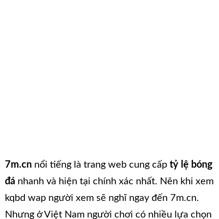
7m.cn
nổi tiếng là trang web cung cấp
tỷ lệ bóng
đá
nhanh và hiện tại chính xác nhất. Nên khi xem
kqbd wap người xem sẽ nghĩ ngay đến 7m.cn.
Nhưng ở Việt Nam người chơi có nhiều lựa chọn