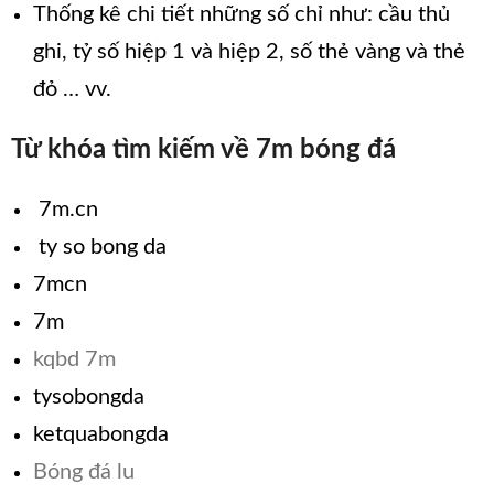
Thống kê chi tiết những số chỉ như: cầu thủ
ghi, tỷ số hiệp 1 và hiệp 2, số thẻ vàng và thẻ
đỏ … vv.
Từ khóa tìm kiếm về 7m bóng đá
7m.cn
ty so bong da
7mcn
7m
kqbd 7m
tysobongda
ketquabongda
Bóng đá lu