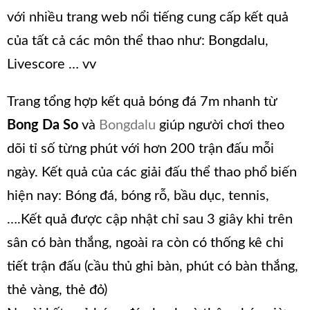
với nhiều trang web nổi tiếng cung cấp kết quả
của tất cả các môn thể thao như: Bongdalu,
Livescore … vv
Trang tổng hợp kết quả bóng đá 7m nhanh từ
Bong Da So
và
Bongdalu
giúp người chơi theo
dõi tỉ số từng phút với hơn 200 trận đấu mỗi
ngày. Kết quả của các giải đấu thể thao phổ biến
hiện nay: Bóng đá, bóng rỗ, bầu dục, tennis,
….Kết quả được cập nhật chỉ sau 3 giây khi trên
sân có bàn thắng, ngoài ra còn có thống kê chi
tiết trận đấu (cầu thủ ghi bàn, phút có bàn thắng,
thẻ vàng, thẻ đỏ)