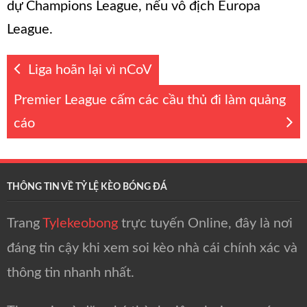
dự Champions League, nếu vô địch Europa
League.
Liga hoãn lại vì nCoV
Premier League cấm các cầu thủ đi làm quảng
cáo
THÔNG TIN VỀ TỶ LỆ KÈO BÓNG ĐÁ
Trang
Tylekeobong
trực tuyến Online, đây là nơi
đáng tin cậy khi xem soi kèo nhà cái chính xác và
thông tin nhanh nhất.