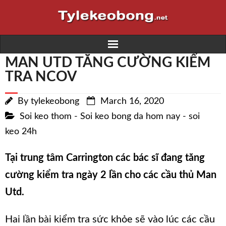
MAN UTD TĂNG CƯỜNG KIỂM
Home
TRA NCOV
Trực tiếp bóng đá K+
By
tylekeobong
March 16, 2020
Kết quả bóng đá
Soi keo thom - Soi keo bong da hom nay - soi
keo 24h
Lịch thi đấu
Tại trung tâm Carrington các bác sĩ đang tăng
Nhà cái
cường kiểm tra ngày 2 lần cho các cầu thủ Man
Soi kèo
Utd.
Hai lần bài kiểm tra sức khỏe sẽ vào lúc các cầu