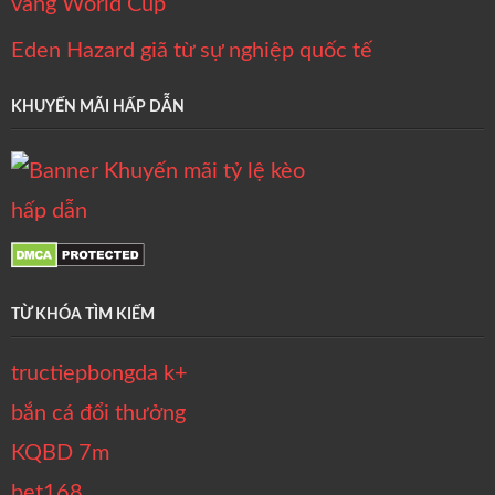
vàng World Cup
Eden Hazard giã từ sự nghiệp quốc tế
KHUYẾN MÃI HẤP DẪN
TỪ KHÓA TÌM KIẾM
tructiepbongda k+
bắn cá đổi thưởng
KQBD 7m
bet168