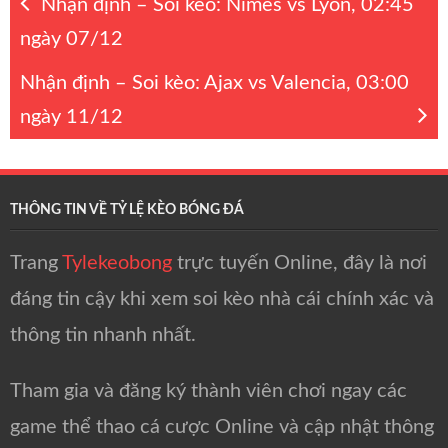
Nhận định – Soi kèo: Nimes vs Lyon, 02:45
ngày 07/12
Nhận định – Soi kèo: Ajax vs Valencia, 03:00
ngày 11/12
THÔNG TIN VỀ TỶ LỆ KÈO BÓNG ĐÁ
Trang
Tylekeobong
trực tuyến Online, đây là nơi
đáng tin cậy khi xem soi kèo nhà cái chính xác và
thông tin nhanh nhất.
Tham gia và đăng ký thành viên chơi ngay các
game thể thao cá cược Online và cập nhật thông