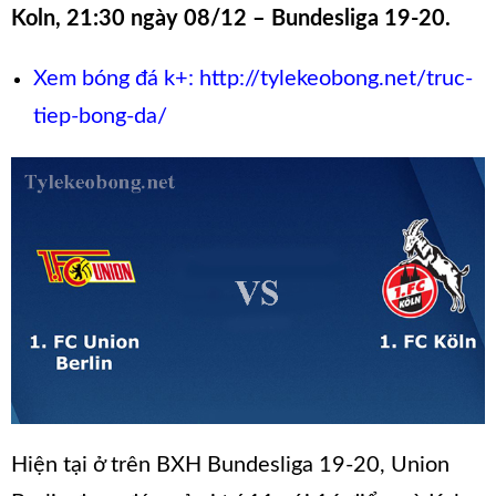
Koln, 21:30 ngày 08/12 – Bundesliga 19-20.
Xem bóng đá k+:
http://tylekeobong.net/truc-
tiep-bong-da/
Hiện tại ở trên BXH Bundesliga 19-20, Union