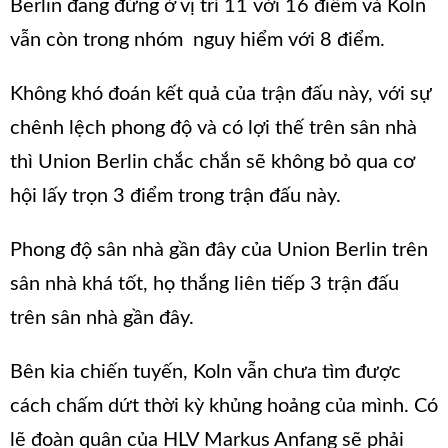
Berlin đang đứng ở vị trí 11 với 16 điểm và Koln
vẫn còn trong nhóm nguy hiểm với 8 điểm.
Không khó đoán kết quả của trận đấu này, với sự
chênh lệch phong độ và có lợi thế trên sân nhà
thì Union Berlin chắc chắn sẽ không bỏ qua cơ
hội lấy trọn 3 điểm trong trận đấu này.
Phong độ sân nhà gần đây của Union Berlin trên
sân nhà khá tốt, họ thắng liên tiếp 3 trận đấu
trên sân nhà gần đây.
Bên kia chiến tuyến, Koln vẫn chưa tìm được
cách chấm dứt thời kỳ khủng hoảng của mình. Có
lẽ đoàn quân của HLV Markus Anfang sẽ phải