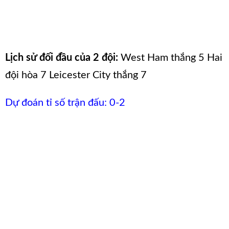
Lịch sử đối đầu của 2 đội:
West Ham thắng 5 Hai
đội hòa 7 Leicester City thắng 7
Dự đoán tỉ số trận đấu: 0-2