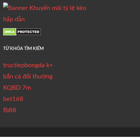
TỪ KHÓA TÌM KIẾM
tructiepbongda k+
bắn cá đổi thưởng
KQBD 7m
bet168
fb88