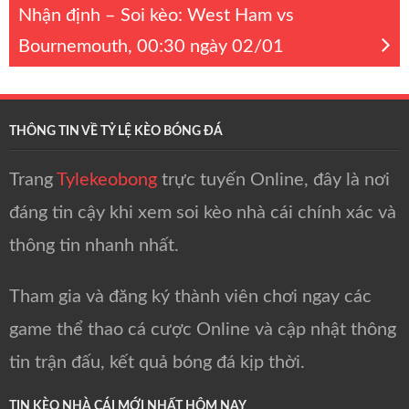
Nhận định – Soi kèo: West Ham vs
Bournemouth, 00:30 ngày 02/01
THÔNG TIN VỀ TỶ LỆ KÈO BÓNG ĐÁ
Trang
Tylekeobong
trực tuyến Online, đây là nơi
đáng tin cậy khi xem soi kèo nhà cái chính xác và
thông tin nhanh nhất.
Tham gia và đăng ký thành viên chơi ngay các
game thể thao cá cược Online và cập nhật thông
tin trận đấu, kết quả bóng đá kịp thời.
TIN KÈO NHÀ CÁI MỚI NHẤT HÔM NAY