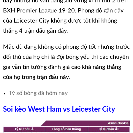
đây nhưng họ vẫn đang giữ vững vị trí thứ 2 trên
BXH Premier League 19-20. Phong độ gần đây
của Leicester City không được tốt khi không
thắng 4 trận đấu gần đây.
Mặc dù đang không có phong độ tốt nhưng trước
đối thủ của họ chỉ là đội bóng yếu thì các chuyên
gia vẫn tin tưởng đánh giá cao khả năng thắng
của họ trong trận đấu này.
Tỷ số bóng đá hôm nay
Soi kèo West Ham vs Leicester City