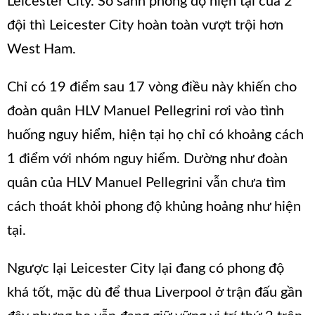
Leicester City. So sánh phong độ hiện tại của 2
đội thì Leicester City hoàn toàn vượt trội hơn
West Ham.
Chỉ có 19 điểm sau 17 vòng điều này khiến cho
đoàn quân HLV Manuel Pellegrini rơi vào tình
huống nguy hiểm, hiện tại họ chỉ có khoảng cách
1 điểm với nhóm nguy hiểm. Dường như đoàn
quân của HLV Manuel Pellegrini vẫn chưa tìm
cách thoát khỏi phong độ khủng hoảng như hiện
tại.
Ngược lại Leicester City lại đang có phong độ
khá tốt, mặc dù để thua Liverpool ở trận đấu gần