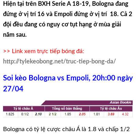
Hiện tại trên BXH Serie A 18-19, Bologna đang
đứng ở vị trí 16 và Empoli đứng ở vị trí 18. Cả 2
đội đều đang có nguy cơ tụt hạng ở mùa giải
năm sau.
>> Link xem trực tiếp bóng đá:
http://tylekeobong.net/truc-tiep-bong-da/
Soi kèo Bologna vs Empoli, 20h:00 ngày
27/04
Bologna có tỷ lệ cược châu Á là 1.8 và chấp 1/2