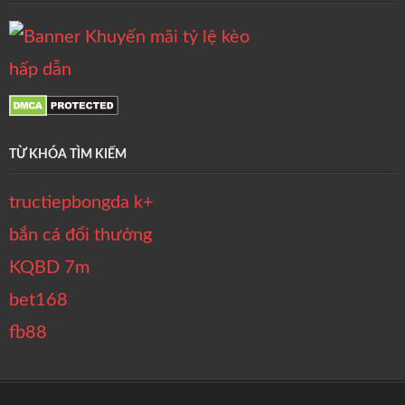
TỪ KHÓA TÌM KIẾM
tructiepbongda k+
bắn cá đổi thưởng
KQBD 7m
bet168
fb88