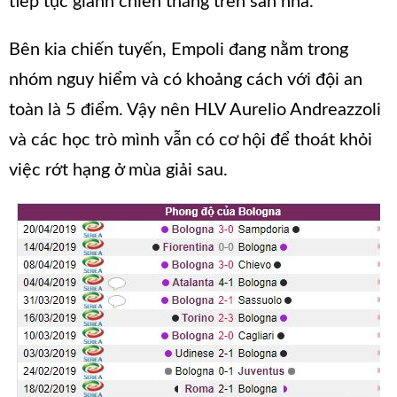
tiếp tục giành chiến thắng trên sân nhà.
Bên kia chiến tuyến, Empoli đang nằm trong
nhóm nguy hiểm và có khoảng cách với đội an
toàn là 5 điểm. Vậy nên HLV Aurelio Andreazzoli
và các học trò mình vẫn có cơ hội để thoát khỏi
việc rớt hạng ở mùa giải sau.