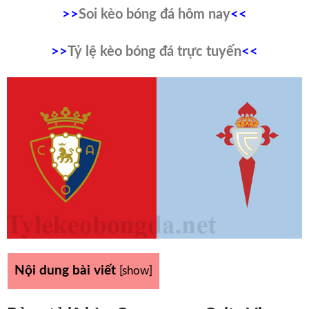
>>
Soi kèo bóng đá hôm nay
<<
>>
Tỷ lệ kèo bóng đá trực tuyến
<<
Nội dung bài viết
[
show
]