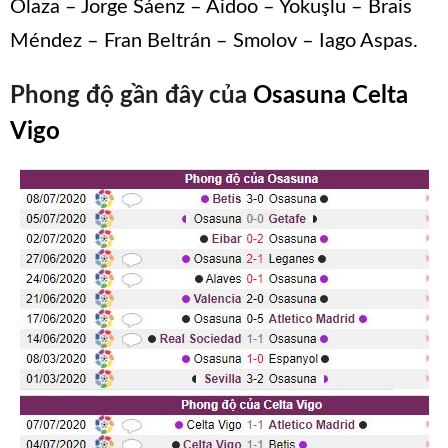
Olaza – Jorge Sáenz – Aidoo – Yokuşlu – Brais
Méndez – Fran Beltrán – Smolov – Iago Aspas.
Phong độ gần đây của
Osasuna Celta
Vigo