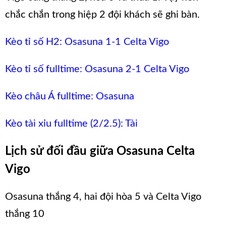
chắc chắn trong hiệp 2 đội khách sẽ ghi bàn.
Kèo tỉ số H2: Osasuna 1-1 Celta Vigo
Kèo tỉ số fulltime: Osasuna 2-1 Celta Vigo
Kèo châu Á fulltime: Osasuna
Kèo tài xỉu fulltime (2/2.5): Tài
Lịch sử đối đầu giữa Osasuna Celta
Vigo
Osasuna thắng 4, hai đội hòa 5 và Celta Vigo
thắng 10