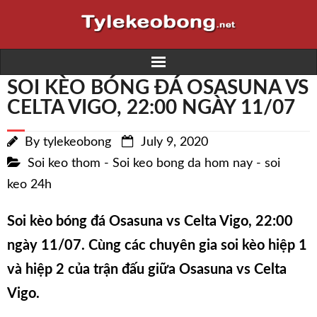
SOI KÈO BÓNG ĐÁ OSASUNA VS
Home
CELTA VIGO, 22:00 NGÀY 11/07
Trực tiếp bóng đá K+
By
tylekeobong
July 9, 2020
Kết quả bóng đá
Soi keo thom - Soi keo bong da hom nay - soi
keo 24h
Lịch thi đấu
Soi kèo bóng đá Osasuna vs Celta Vigo, 22:00
Nhà cái
ngày 11/07. Cùng các chuyên gia soi kèo hiệp 1
Soi kèo
và hiệp 2 của trận đấu giữa Osasuna vs Celta
Vigo.