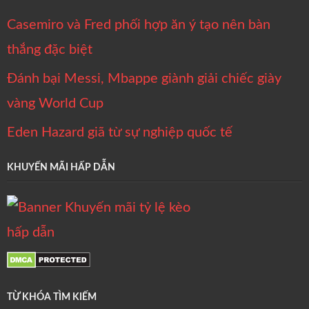
Casemiro và Fred phối hợp ăn ý tạo nên bàn
thắng đặc biệt
Đánh bại Messi, Mbappe giành giải chiếc giày
vàng World Cup
Eden Hazard giã từ sự nghiệp quốc tế
KHUYẾN MÃI HẤP DẪN
TỪ KHÓA TÌM KIẾM