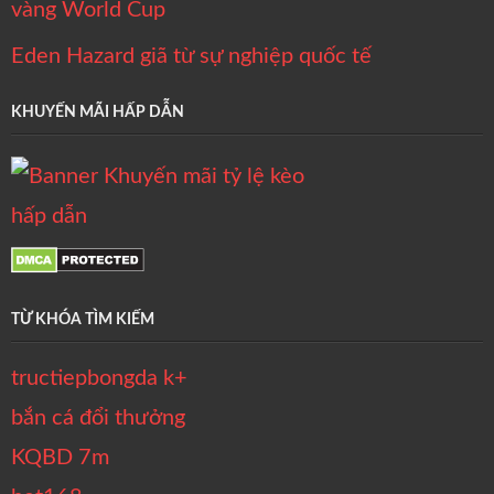
vàng World Cup
Eden Hazard giã từ sự nghiệp quốc tế
KHUYẾN MÃI HẤP DẪN
TỪ KHÓA TÌM KIẾM
tructiepbongda k+
bắn cá đổi thưởng
KQBD 7m