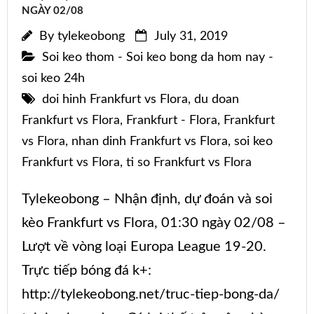
NGÀY 02/08
By
tylekeobong
July 31, 2019
Soi keo thom - Soi keo bong da hom nay -
soi keo 24h
doi hinh Frankfurt vs Flora
,
du doan
Frankfurt vs Flora
,
Frankfurt - Flora
,
Frankfurt
vs Flora
,
nhan dinh Frankfurt vs Flora
,
soi keo
Frankfurt vs Flora
,
ti so Frankfurt vs Flora
Tylekeobong – Nhận định, dự đoán và soi
kèo Frankfurt vs Flora, 01:30 ngày 02/08 –
Lượt về vòng loại Europa League 19-20.
Trực tiếp bóng đá k+:
http://tylekeobong.net/truc-tiep-bong-da/