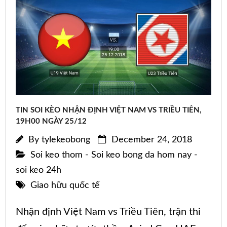
TIN SOI KÈO NHẬN ĐỊNH VIỆT NAM VS TRIỀU TIÊN,
19H00 NGÀY 25/12
By
tylekeobong
December 24, 2018
Soi keo thom - Soi keo bong da hom nay -
soi keo 24h
Giao hữu quốc tế
Nhận định Việt Nam vs Triều Tiên, trận thi