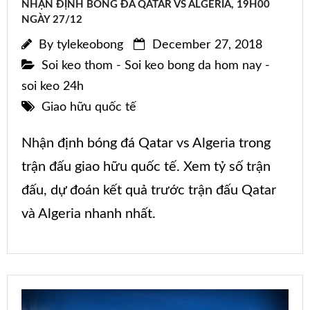
NHẬN ĐỊNH BÓNG ĐÁ QATAR VS ALGERIA, 19H00
NGÀY 27/12
By
tylekeobong
December 27, 2018
Soi keo thom - Soi keo bong da hom nay -
soi keo 24h
Giao hữu quốc tế
Nhận định bóng đá Qatar vs Algeria trong
trận đấu giao hữu quốc tế. Xem tỷ số trận
đấu, dự đoán kết quả trước trận đấu Qatar
và Algeria nhanh nhất.