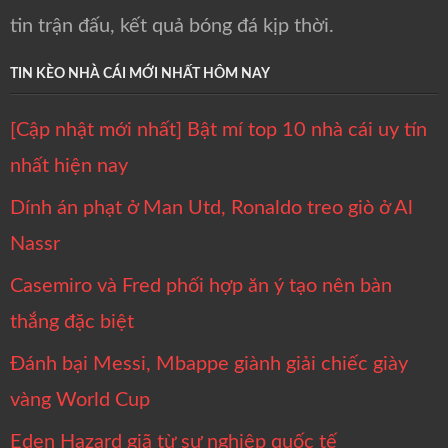
tin trận đấu, kết quả bóng đá kịp thời.
TIN KÈO NHÀ CÁI MỚI NHẤT HÔM NAY
[Cập nhật mới nhất] Bật mí top 10 nhà cái uy tín
nhất hiện nay
Dính án phạt ở Man Utd, Ronaldo treo giò ở Al
Nassr
Casemiro và Fred phối hợp ăn ý tạo nên bàn
thắng đặc biệt
Đánh bại Messi, Mbappe giành giải chiếc giày
vàng World Cup
Eden Hazard giã từ sự nghiệp quốc tế