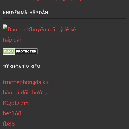
KHUYẾN MÃI HẤP DẪN
TỪ KHÓA TÌM KIẾM
tructiepbongda k+
bắn cá đổi thưởng
KQBD 7m
bet168
fb88