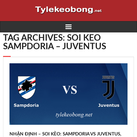
TAG ARCHIVES: SOI KEO
Home
SAMPDORIA – JUVENTUS
Trực tiếp bóng đá K+
Kết quả bóng đá
Lịch thi đấu
Nhà cái
Soi kèo
NHẬN ĐỊNH – SOI KÈO: SAMPDORIA VS JUVENTUS,