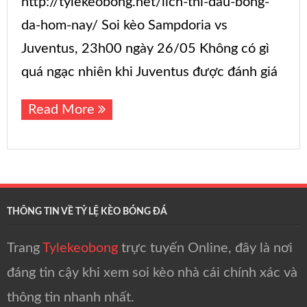
http://tylekeobong.net/lich-thi-dau-bong-
da-hom-nay/ Soi kèo Sampdoria vs
Juventus, 23h00 ngày 26/05 Không có gì
quá ngạc nhiên khi Juventus được đánh giá
Read More
THÔNG TIN VỀ TỶ LỆ KÈO BÓNG ĐÁ
Trang
Tylekeobong
trực tuyến Online, đây là nơi
đáng tin cậy khi xem soi kèo nhà cái chính xác và
thông tin nhanh nhất.