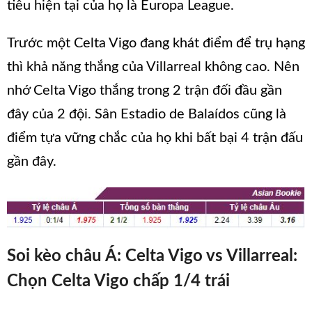
tiêu hiện tại của họ là Europa League.
Trước một Celta Vigo đang khát điểm để trụ hạng
thì khả năng thắng của Villarreal không cao. Nên
nhớ Celta Vigo thắng trong 2 trận đối đầu gần
đây của 2 đội. Sân Estadio de Balaídos cũng là
điểm tựa vững chắc của họ khi bất bại 4 trận đấu
gần đây.
Soi kèo châu Á: Celta Vigo vs Villarreal:
Chọn Celta Vigo chấp 1/4 trái