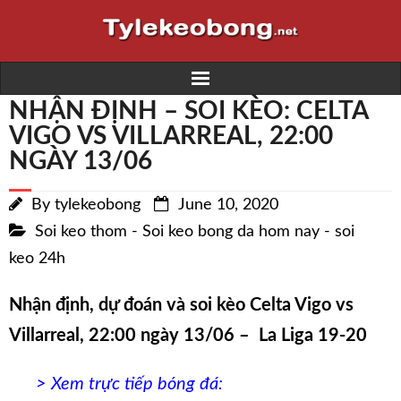
NHẬN ĐỊNH – SOI KÈO: CELTA
Home
VIGO VS VILLARREAL, 22:00
NGÀY 13/06
Trực tiếp bóng đá K+
By
tylekeobong
June 10, 2020
Kết quả bóng đá
Soi keo thom - Soi keo bong da hom nay - soi
Lịch thi đấu
keo 24h
Nhà cái
Nhận định, dự đoán và soi kèo Celta Vigo vs
Villarreal, 22:00 ngày 13/06 – La Liga 19-20
Soi kèo
> Xem trực tiếp bóng đá: