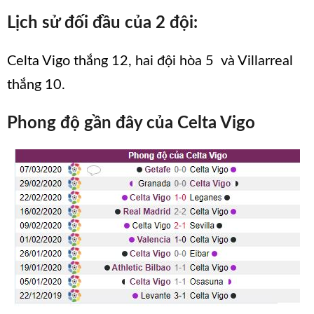
Lịch sử đối đầu của 2 đội:
Celta Vigo thắng 12, hai đội hòa 5 và Villarreal
thắng 10.
Phong độ gần đây của Celta Vigo