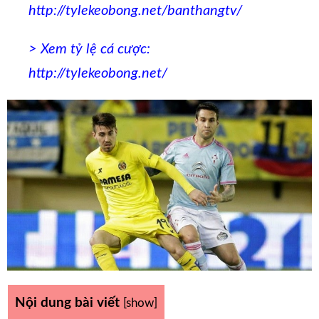
http://tylekeobong.net/banthangtv/
> Xem tỷ lệ cá cược:
http://tylekeobong.net/
Nội dung bài viết
[
show
]