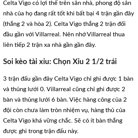
Celta Vigo có lợi thế trên sân nhà, phong độ sân
nhà của họ đang rất tốt khi bất bại 4 trận gần đây
(thắng 2 và hòa 2). Celta Vigo thắng 2 trận đối
đầu gần với Villarreal. Nên nhớ Villarreal thua
liên tiếp 2 trận xa nhà gần gần đây.
Soi kèo tài xỉu: Chọn Xỉu 2 1/2 trái
3 trận đấu gần đây Celta Vigo chỉ ghi được 1 bàn
và thủng lưới 0. Villarreal cũng chỉ ghi được 2
bàn và thủng lưới 6 bàn. Việc hàng công của 2
đội còn chưa làm tròn nhiệm vụ, hàng thủ của
Celta Vigo khá vững chắc. Sẽ có ít bàn thắng
được ghi trong trận đấu này.