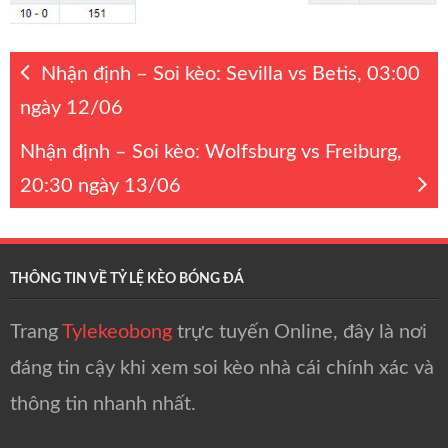
Nhận định – Soi kèo: Sevilla vs Betis, 03:00
ngày 12/06
Nhận định – Soi kèo: Wolfsburg vs Freiburg,
20:30 ngày 13/06
THÔNG TIN VỀ TỶ LỆ KÈO BÓNG ĐÁ
Trang
Tylekeobong
trực tuyến Online, đây là nơi
đáng tin cậy khi xem soi kèo nhà cái chính xác và
thông tin nhanh nhất.