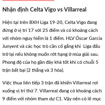
Nhận định Celta Vigo vs Villarreal
Hiện tại trên BXH Liga 19-20, Celta Vigo đang
đứng ở vị trí 17 với 25 điểm và có khoảng cách
với nhóm nguy hiểm là 1 điểm. HLV Óscar García
Junyent và các học trò cần cố gắng khi Liga đấu
trở lại nếu không muốn rớt hạng ở mùa giải sau.
Phong độ của họ gần đây khá tốt khi có chuỗi 5
trận bất bại (2 thắng và 3 hòa).
Việc thua liên tiếp 3 trận đã khiến Villarreal rơi
xuống vị trí thứ 7. Villarreal đang có khoảng cách
9 điểm với nhóm tham dự C1. Vậy nên có lẽ mục