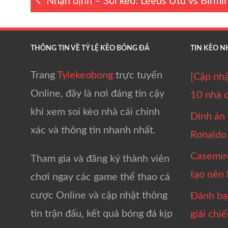
Nhận định – Soi kèo: Leeds Utd vs Birm
THÔNG TIN VỀ TỶ LỆ KÈO BÓNG ĐÁ
TIN KÈO N
Trang
Tylekeobong
trực tuyến
[Cập nhậ
Online, đây là nơi đáng tin cậy
10 nhà c
khi xem soi kèo nhà cái chính
Dính án
xác và thông tin nhanh nhất.
Ronaldo t
Casemiro 
Tham gia và đăng ký thành viên
tạo nên 
chơi ngay các game thể thao cá
cược Online và cập nhật thông
Đánh ba
tin trận đấu, kết quả bóng đá kịp
giải chi