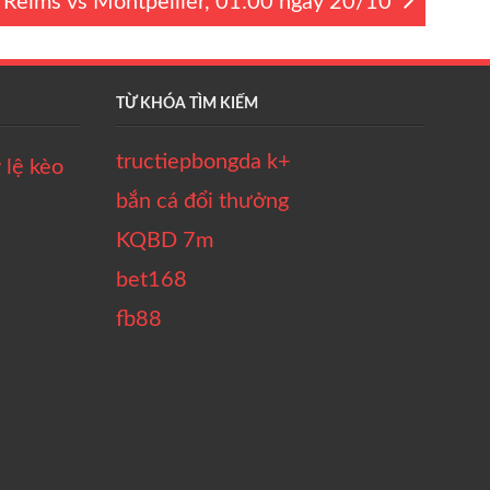
: Reims vs Montpellier, 01:00 ngày 20/10
TỪ KHÓA TÌM KIẾM
tructiepbongda k+
bắn cá đổi thưởng
KQBD 7m
bet168
fb88