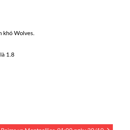
àm khó Wolves.
là 1.8