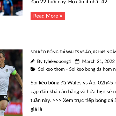
đạo 22 tuổi này. Họ cần ít nhất 42
Read More
SOI KÈO BÓNG ĐÁ WALES VS ÁO, 02H45 NGÀ
By
tylekeobong1
March 21, 2022
Soi keo thom - Soi keo bong da hom n
Soi kèo bóng đá Wales vs Áo, 02h45 
cặp đấu khá cân bằng và hứa hẹn sẽ m
tuần này. >>> Xem trực tiếp bóng đá
giá là