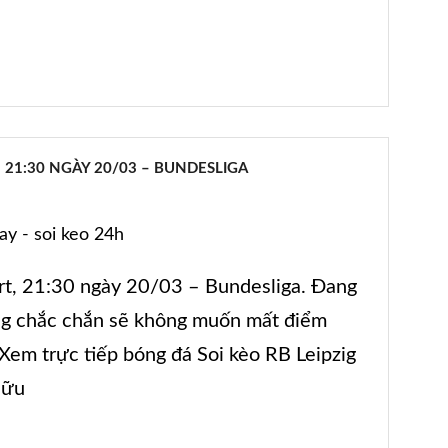
, 21:30 NGÀY 20/03 – BUNDESLIGA
ay - soi keo 24h
urt, 21:30 ngày 20/03 – Bundesliga. Đang
pzig chắc chắn sẽ không muốn mất điểm
 Xem trực tiếp bóng đá Soi kèo RB Leipzig
hữu