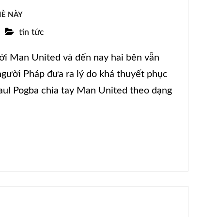
HÈ NÀY
tin tức
ới Man United và đến nay hai bên vẫn
người Pháp đưa ra lý do khá thuyết phục
ul Pogba chia tay Man United theo dạng