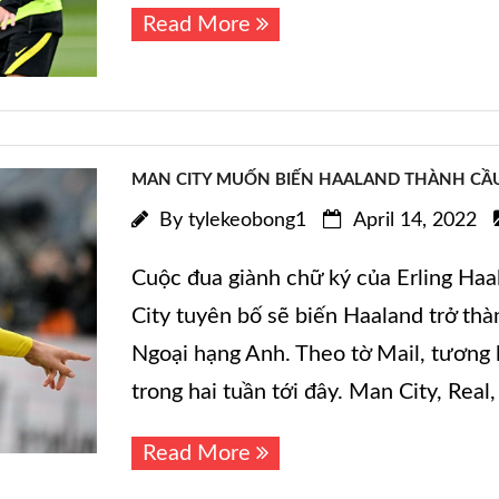
Read More
MAN CITY MUỐN BIẾN HAALAND THÀNH CẦU
By
tylekeobong1
April 14, 2022
Cuộc đua giành chữ ký của Erling Ha
City tuyên bố sẽ biến Haaland trở thà
Ngoại hạng Anh. Theo tờ Mail, tương 
trong hai tuần tới đây. Man City, Real,
Read More