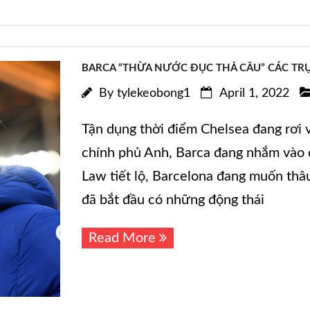
BARCA “THỪA NƯỚC ĐỤC THẢ CÂU” CÁC TR
By
tylekeobong1
April 1, 2022
Tận dụng thời điểm Chelsea đang rơi 
chính phủ Anh, Barca đang nhắm vào c
Law tiết lộ, Barcelona đang muốn thâ
đã bắt đầu có những động thái
Read More