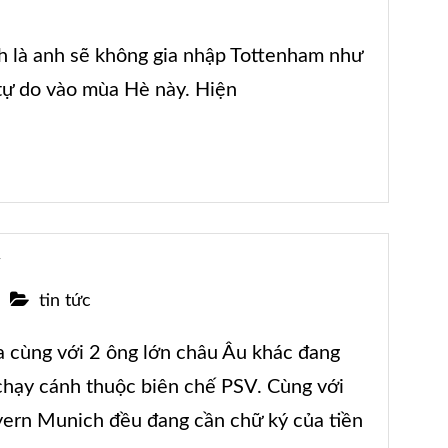
h là anh sẽ không gia nhập Tottenham như
 tự do vào mùa Hè này. Hiện
tin tức
ca cùng với 2 ông lớn châu Âu khác đang
 chạy cánh thuộc biên chế PSV. Cùng với
ayern Munich đều đang cần chữ ký của tiền