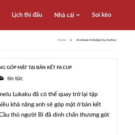
Lịch thi đấu
Soi kèo
Nhà cái
Home
►
Archived Article(s) by Author:
 GÓP MẶT TẠI BÁN KẾT FA CUP
tin tức
elu Lukaku đã có thể quay trở lại tập
hiều khả năng anh sẽ góp mặt ở bán kết
 Cầu thủ người Bỉ đã dính chấn thương gót