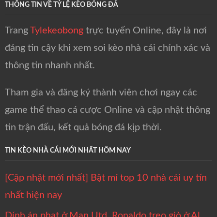
THÔNG TIN VỀ TỶ LỆ KÈO BÓNG ĐÁ
Trang
Tylekeobong
trực tuyến Online, đây là nơi
đáng tin cậy khi xem soi kèo nhà cái chính xác và
thông tin nhanh nhất.
Tham gia và đăng ký thành viên chơi ngay các
game thể thao cá cược Online và cập nhật thông
tin trận đấu, kết quả bóng đá kịp thời.
TIN KÈO NHÀ CÁI MỚI NHẤT HÔM NAY
[Cập nhật mới nhất] Bật mí top 10 nhà cái uy tín
nhất hiện nay
Dính án phạt ở Man Utd, Ronaldo treo giò ở Al