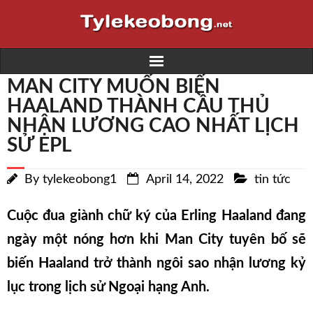
MAN CITY MUỐN BIẾN
Home
HAALAND THÀNH CẦU THỦ
NHẬN LƯƠNG CAO NHẤT LỊCH
Trực tiếp bóng đá K+
SỬ EPL
Kết quả bóng đá
By
tylekeobong1
April 14, 2022
tin tức
Lịch thi đấu
Cuộc đua giành chữ ký của Erling Haaland đang
Nhà cái
ngày một nóng hơn khi Man City tuyên bố sẽ
biến Haaland trở thành ngôi sao nhận lương kỷ
Soi kèo
lục trong lịch sử Ngoại hạng Anh.