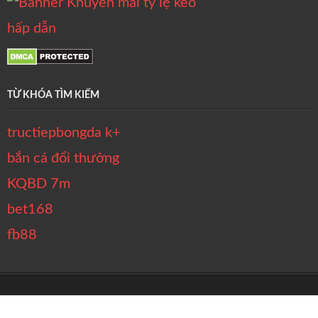
TỪ KHÓA TÌM KIẾM
tructiepbongda k+
bắn cá đổi thưởng
KQBD 7m
bet168
fb88